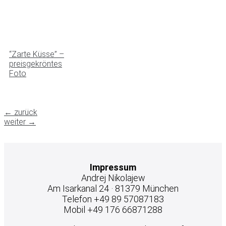
“Zarte Küsse” –
preisgekröntes
Foto
←
zurück
weiter
→
Impressum
Andrej Nikolajew
Am Isarkanal 24 · 81379 München
Telefon +49 89 57087183
Mobil +49 176 66871288