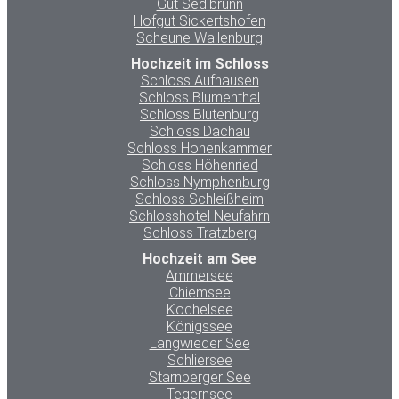
Gut Sedlbrunn
Hofgut Sickertshofen
Scheune Wallenburg
Hochzeit im Schloss
Schloss Aufhausen
Schloss Blumenthal
Schloss Blutenburg
Schloss Dachau
Schloss Hohenkammer
Schloss Höhenried
Schloss Nymphenburg
Schloss Schleißheim
Schlosshotel Neufahrn
Schloss Tratzberg
Hochzeit am See
Ammersee
Chiemsee
Kochelsee
Königssee
Langwieder See
Schliersee
Starnberger See
Tegernsee